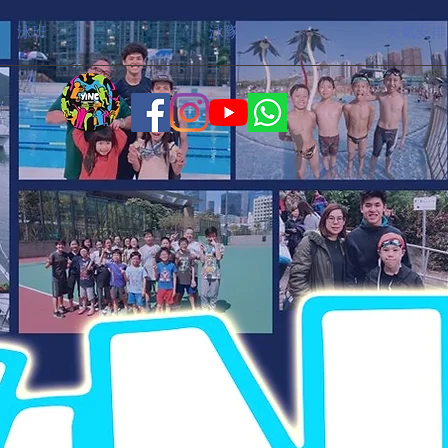
泳班
泳隊
天氣安排