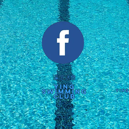
瀛游泳會
Ying
Swimming
yin
Club