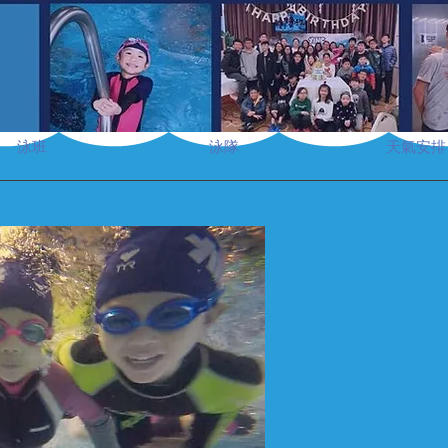
泳班
泳隊
天氣安排